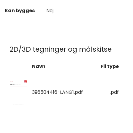
Kan bygges
Nej
2D/3D tegninger og målskitse
Navn
Fil type
396504416-LANG1.pdf
.pdf